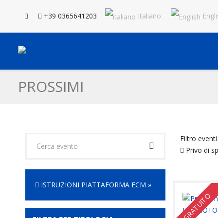
+39 0365641203
Italiano
Engli
PROSSIMI
Filtro eventi
Privo di sp
ISTRUZIONI PIATTAFORMA ECM »
GRATUITO