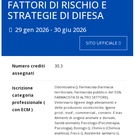
FATTORI DI RISCHIO E
STRATEGIE DI DIFESA
29 gen 2026 - 30 giu 2026
SITO UFFICIALE
Numero crediti
30.3
assegnati
Odontoiatra (), Farmacista (Farmacia
Iscrizione
territoriale, Farmacista pubblico del SSN,
categoria
FARMACISTA DI ALTRO SETTORE),
professionale (
Veterinario (Igiene degli allevamenti e
delle produzioni zootecniche, Igiene
con ECM )
prod., trasf., commercial., conserv. E tras.
Alimenti di origine animale e derivati,
Sanità animale), Psicologo (Psicoterapia,
Psicologia), Biologo (), Chimico (Chimica
analitica), Fisico (), Assistente sanitario (),