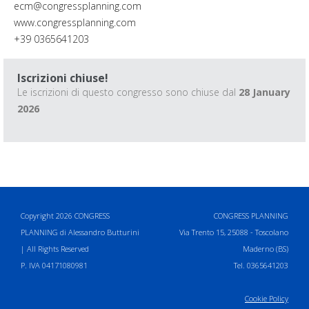
ecm@congressplanning.com
www.congressplanning.com
+39 0365641203
Iscrizioni chiuse!
Le iscrizioni di questo congresso sono chiuse dal
28 January
2026
Copyright 2026 CONGRESS
CONGRESS PLANNING
PLANNING di Alessandro Butturini
Via Trento 15, 25088 - Toscolano
| All Rights Reserved
Maderno (BS)
P. IVA 04171080981
Tel. 0365641203
Cookie Policy