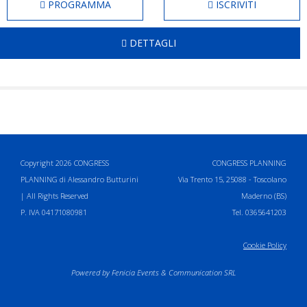
PROGRAMMA
ISCRIVITI
DETTAGLI
Copyright 2026 CONGRESS
CONGRESS PLANNING
PLANNING di Alessandro Butturini
Via Trento 15, 25088 - Toscolano
| All Rights Reserved
Maderno (BS)
P. IVA 04171080981
Tel. 0365641203
Cookie Policy
Powered by
Fenicia Events & Communication SRL